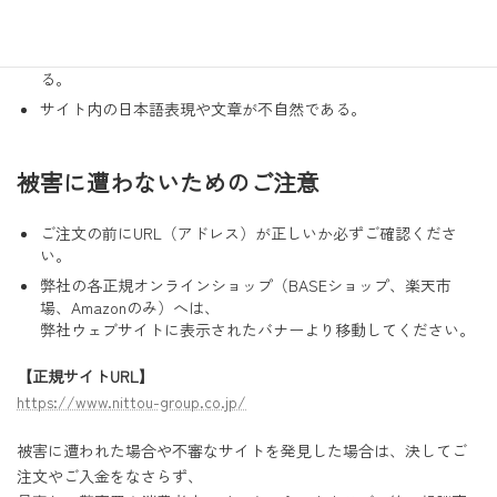
支払い方法が銀行振込などの「前払い」のみに限定されてい
る。
振込先口座名義が個人名や、運営会社と異なる名称になってい
る。
サイト内の日本語表現や文章が不自然である。
被害に遭わないためのご注意
ご注文の前にURL（アドレス）が正しいか必ずご確認くださ
い。
弊社の各正規オンラインショップ（BASEショップ、楽天市
場、Amazonのみ）へは、
弊社ウェブサイトに表示されたバナーより移動してください。
【正規サイトURL】
https://www.nittou-group.co.jp/
被害に遭われた場合や不審なサイトを発見した場合は、決してご
注文やご入金をなさらず、