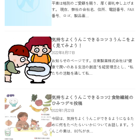
平素は格別のご愛顧を賜り、厚く御礼申し上げま
す。 現在、弊社の会社名、住所、電話番号、FAX
番号、ロゴ、製品画…
気持ちよくうんこできるコツ３うんこをよ
く見てみよう！
2022年8月17日
お知らせのページです。日東製薬株式会社は“健
康で潤いのある生活の創造”を経営理念とし、“私
たちの活動を通して私…
気持ちよくうんこできるコツ2 食物繊維の
ひみつデモ投稿
2022年1月22日
今回は、気持ちよくうんこができるようになるた
めに何をたべたらいいかについてお話します。う
んこの素は、80％が水…